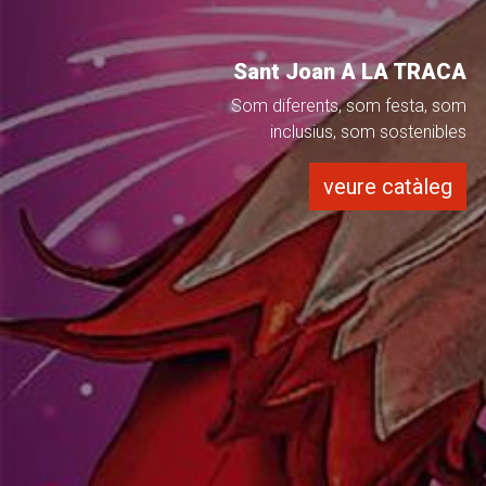
Sant Joan A LA TRACA
Som diferents, som festa, som
inclusius, som sostenibles
veure catàleg